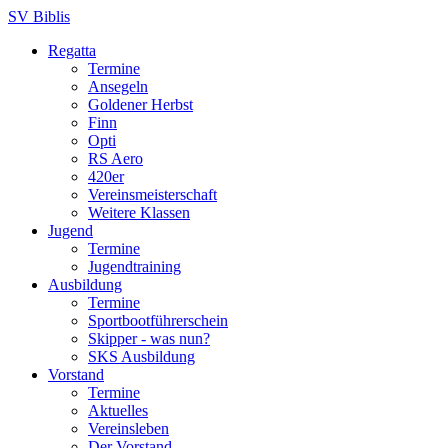
SV Biblis
Regatta
Termine
Ansegeln
Goldener Herbst
Finn
Opti
RS Aero
420er
Vereinsmeisterschaft
Weitere Klassen
Jugend
Termine
Jugendtraining
Ausbildung
Termine
Sportbootführerschein
Skipper - was nun?
SKS Ausbildung
Vorstand
Termine
Aktuelles
Vereinsleben
Der Vorstand