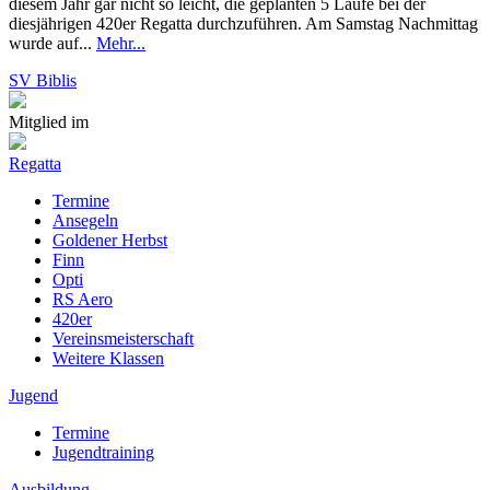
diesem Jahr gar nicht so leicht, die geplanten 5 Läufe bei der
diesjährigen 420er Regatta durchzuführen. Am Samstag Nachmittag
wurde auf...
Mehr...
SV Biblis
Mitglied im
Regatta
Termine
Ansegeln
Goldener Herbst
Finn
Opti
RS Aero
420er
Vereinsmeisterschaft
Weitere Klassen
Jugend
Termine
Jugendtraining
Ausbildung