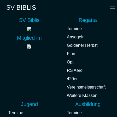
SV BIBLIS
SV Biblis
Regatta
Regatta
Termine
Termine
Ansegeln
Mitglied im
Ansegeln
Goldener Herbst
Finn
Goldener Herbst
Opti
Finn
RS Aero
Opti
420er
RS Aero
Vereinsmeisterschaft
Weitere Klassen
420er
Jugend
Ausbildung
Vereinsmeisterschaft
Termine
Termine
Weitere Klassen