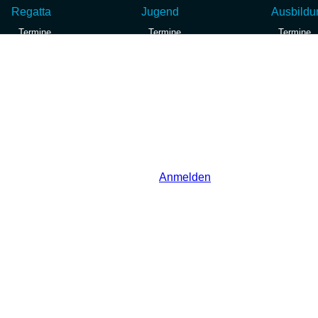
Jugend
Regatta
Jugend
Ausbildu
Termine
Termine
Termine
Termine
Jugendtraining
Ansegeln
Jugendtraining
Sportboot
st
Goldener Herbst
Skipper -
Finn
SKS Ausb
Opti
RS Aero
420er
schaft
Vereinsmeisterschaft
en
Weitere Klassen
Anmelden
akt
ter
Datenschutz
dnungen