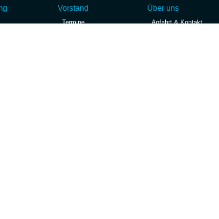
Ausbildung
ng
Vorstand
Über uns
Termine
Termine
Anfahrt & Kontakt
Sportbootführerschein
führerschein
Aktuelles
Webcam & Wetter
Skipper - was nun?
 was nun?
Vereinsleben
Newsletter
SKS Ausbildung
ildung
Der Vorstand
Impressum &
Datenschutz
Satzung & Ordnungen
Vereinsboote