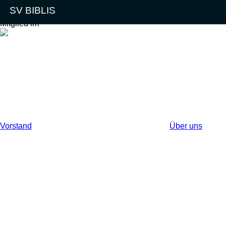
SV Biblis
Regatta
SV BIBLIS
Termine
Mitglied im
Ansegeln
Goldener Herb
Finn
Opti
RS Aero
420er
Vereinsmeister
Weitere Klass
Vorstand
Über uns
Termine
Anfahrt & Kont
Aktuelles
Webcam & Wet
Vereinsleben
Newsletter
Der Vorstand
Impressum & 
Satzung & Or
Vereinsboote