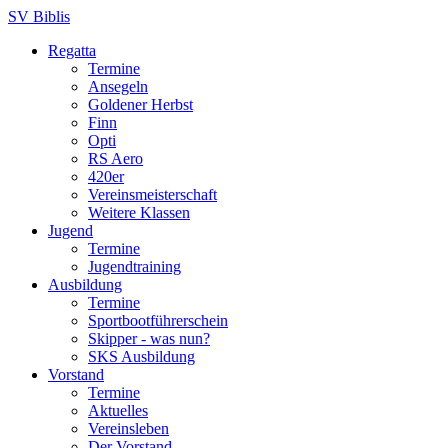
SV Biblis
Regatta
Termine
Ansegeln
Goldener Herbst
Finn
Opti
RS Aero
420er
Vereinsmeisterschaft
Weitere Klassen
Jugend
Termine
Jugendtraining
Ausbildung
Termine
Sportbootführerschein
Skipper - was nun?
SKS Ausbildung
Vorstand
Termine
Aktuelles
Vereinsleben
Der Vorstand