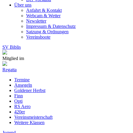
Über uns
Anfahrt & Kontakt
Webcam & Wetter
Newsletter
Impressum & Datenschutz
Satzung & Ordnungen
Vereinsboote
SV Biblis
Mitglied im
Regatta
Termine
Ansegeln
Goldener Herbst
Finn
Opti
RS Aero
420er
Vereinsmeisterschaft
Weitere Klassen
Jugend