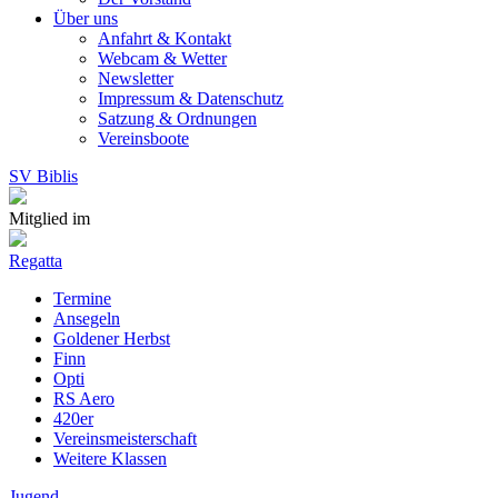
Über uns
Anfahrt & Kontakt
Webcam & Wetter
Newsletter
Impressum & Datenschutz
Satzung & Ordnungen
Vereinsboote
SV Biblis
Mitglied im
Regatta
Termine
Ansegeln
Goldener Herbst
Finn
Opti
RS Aero
420er
Vereinsmeisterschaft
Weitere Klassen
Jugend