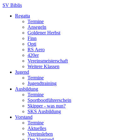
SV Biblis
Regatta
Termine
Ansegeln
Goldener Herbst
Finn
Opti
RS Aero
420er
Vereinsmeisterschaft
Weitere Klassen
Jugend
Termine
Jugendtraining
Ausbildung
Termine
Sportbootführerschein
Skipper - was nun?
SKS Ausbildung
Vorstand
Termine
Aktuelles
Vereinsleben
Der Vorstand