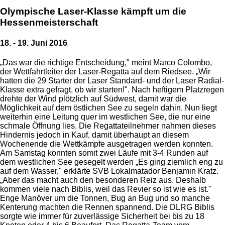
Olympische Laser-Klasse kämpft um die
Hessenmeisterschaft
18. - 19. Juni 2016
„Das war die richtige Entscheidung," meint Marco Colombo,
der Wettfahrtleiter der Laser-Regatta auf dem Riedsee. „Wir
hatten die 29 Starter der Laser Standard- und der Laser Radial-
Klasse extra gefragt, ob wir starten!". Nach heftigem Platzregen
drehte der Wind plötzlich auf Südwest, damit war die
Möglichkeit auf dem östlichen See zu segeln dahin. Nun liegt
weiterhin eine Leitung quer im westlichen See, die nur eine
schmale Öffnung lies. Die Regattateilnehmer nahmen dieses
Hindernis jedoch in Kauf, damit überhaupt an diesem
Wochenende die Wettkämpfe ausgetragen werden konnten.
Am Samstag konnten somit zwei Läufe mit 3-4 Runden auf
dem westlichen See gesegelt werden „Es ging ziemlich eng zu
auf dem Wasser," erklärte SVB Lokalmatador Benjamin Kratz.
„Aber das macht auch den besonderen Reiz aus. Deshalb
kommen viele nach Biblis, weil das Revier so ist wie es ist."
Enge Manöver um die Tonnen, Bug an Bug und so manche
Kenterung machten die Rennen spannend. Die DLRG Biblis
sorgte wie immer für zuverlässige Sicherheit bei bis zu 18