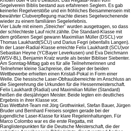
Knoten oder 4 bis 6 Beaufort. Das Regatta-Team vom
Segelverein Biblis bestand aus erfahrenen Seglern. Es gab
keinerlei Regelverstöße und ein fröhliches Beisammensein mit
bewährter Clubverpflegung machte dieses Segelwochenende
wieder zu einem familiären Segelerlebnis.
Vier Läufe mit einem „Streicher" wurden ausgetragen, so dass
der schlechteste Lauf nicht zählte. Die Standard-Klasse mit
dem größeren Segel gewann Maximilian Müller (DSCL) vor
Thomas Laukhardt(SCU) und Darius Fegri (ebenfalls Langen).
In der Laser-Radial-Klasse erreichte Felix Laukhardt (SCU)vor
Sebastian Heyne (YCBayer Leverkusen) und Eva Deichmann
(WSV-BL). Benjamin Kratz wurde als bester Bibliser Siebenter.
Am Sonntag-Mittag gab es für alle Teilnehmerinnen und
Teilnehmer kleine Sachpreise, die Sieger der beiden
Wettbewerbe erhielten einen Kristall-Pokal in Form einer
Welle. Die hessische Laser-Obfrauüberreichte im Anschluss an
die Siegerehrung die Urkunden für die Hessenmeisterschaft.
Felix Laukhardt (Radial) und Maximilian Müller (Standard)
heißen die diesjährigen Meister. Beide legten ein deutliches
Ergebnis in ihrer Klasse vor.
Das Wettfahrt-Team mit Jörg Grothwinkel, Stefan Bauer, Jürgen
Bruder und Bernhard Freiseis sorgten gerade bei der
jugendliche Laser-Klasse für klare Regeleinhaltungen. Für
Marco Colombo war es die erste Regatta, mit
Ranglistenpunkten für die Deutsche Meisterschaft, die der